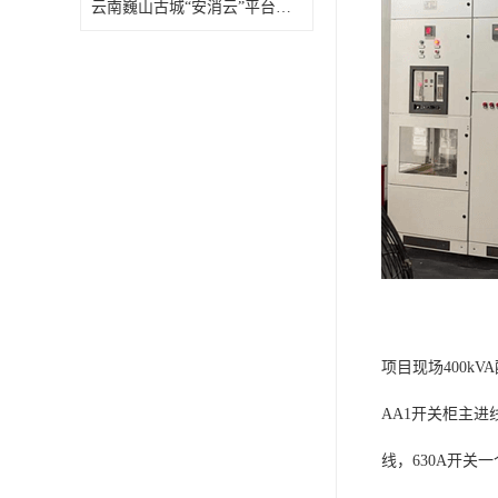
云南巍山古城“安消云”平台上线啦！
项目现场400k
AA1开关柜主进线
线，630A开关一