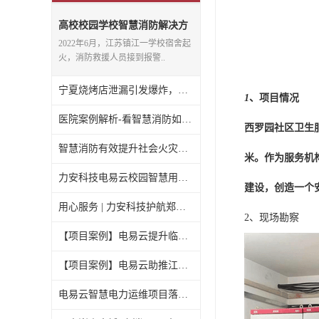
高校校园学校智慧消防解决方
案-构筑校园内的消防“防火墙”
2022年6月，江苏镇江一学校宿舍起
火，消防救援人员接到报警..
宁夏烧烤店泄漏引发爆炸，看智慧消防系统中可燃气体泄漏如何防？
1
、项目情况
医院案例解析-看智慧消防如何预防医院火灾？
西罗园社区卫生
智慧消防有效提升社会火灾防控能力，安消云邀您携手共建数字消防
米。作为服务机
力安科技电易云校园智慧用电解决方案，撑起校园用电“安全伞”
建设，创造一个
用心服务 | 力安科技护航郑州大学电气安全项目稳定运行
2、现场勘察
【项目案例】电易云提升临汾市隧道管廊智慧配电系统项目
【项目案例】电易云助推江苏昆山市夏驾河小学智慧电力物联网建设
电易云智慧电力运维项目落地北京西罗园社区医院，改造医院智能化升级！