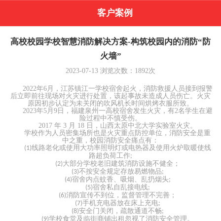
客户案例
高校校园学校智慧消防解决方案-构筑校园内的消防“防
火墙”
2023-07-13
浏览次数：
1892
次
2022年6月，江苏镇江一学校宿舍起火，消防救援人员接到报警
后立即前往现场对火灾进行处置，该起事故未造成人员伤亡。火灾
原因初步认定为未关闭的吹风机长时间烘烤衣服所致。
2023年5月9日，福建泉州一高校宿舍发生火灾，有2名学生在避
险过程中不慎受伤。
2017 年 3 月 18 日，山西太原中北大学实验室火灾
。
学校作为人员密集场所也是火灾重点防控单位，消防安全是重
中之重，校园消防安全痛点有：
线路老化或使用大功率照明灯或电热器及使用火炉取暖使线
(1)
路超负荷工作
;
大部分学校老旧建筑消防设施不健全；
(2)
不按安全规定存放易燃物品
(3)
;
宿舍内点蚊香、吸烟、乱扔烟头
(4)
;
宿舍私自乱接电线
(5)
;
消防宣传不到位，监督管理不完善；
(6)
手机充电器放在床上充电
(7)
;
安全门关闭，疏散通道不畅
(8)
;
学校食堂及临街商铺出租忽视了消防安全管理。
(9)