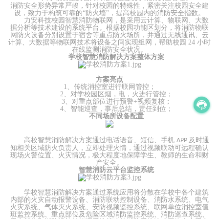
消防安全形势异常严峻，针对校园的特殊性，紧密关注校园安全建
设，致力于构筑可靠的
“防火墙"，提高校园内的消防安全指数。
力安科技校园智慧消防物联网，是采用云计算、物联网、大数
据分析等技术建设的系统平台。根据校园功能区划分，将消防物联
网防火设备分别设置于宿舍等重点防火场所，并通过无线通讯、云
计算、大数据等物联网技术将设备之间实现组网，帮助校园
24 小时
在线监测消防安全状况。
学校智慧消防解决方案整体方案
方案亮点
1、传统消控室进行联网管控；
2、对学校园区烟，电，火进行管控；
3、对重点部位进行预警+视频复核；
4、智能巡查，事后总结，责任到位；
不同场所设备配置
高校智慧消防解决方案通过电话语音、短信、手机
及时通
APP
知相关区域防火负责人，立即处理火情，通过视频联动可远程确认
现场火警位置、火灾情况，极大程度地保障学生、教师的生命和财
产安全。
智慧消防云平台监控系统
学校智慧消防解决方案
通过系统应用将分散在学校中各个建筑
内部的火灾自动报警设备、消防联动控制设备、消防水系统、电气
火灾系统、气体灭火系统、安防视频监控系统、联网单位消控室值
班监控系统、重点部位及危险区域消防监控系统、消防巡查系统、