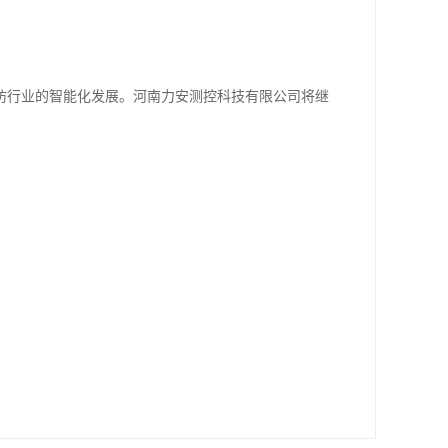
防行业的智能化发展。河南力安测控科技有限公司将继