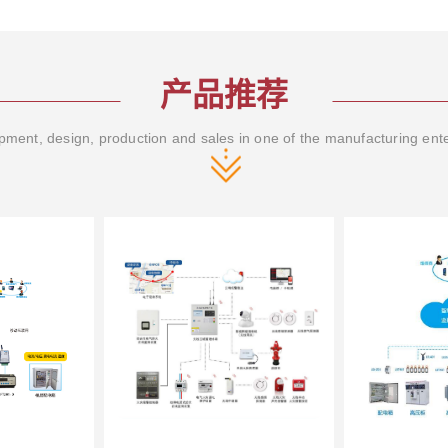
产品推荐
ment, design, production and sales in one of the manufacturing ent