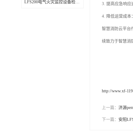
LFS200电气火灾监控设备检测标准如何
3. 提高应急响
4. 降低运营成
智慧消防云平台
续致力于智慧消
http://www.xf-11
上一篇：
济源pe
下一篇：
安阳LF