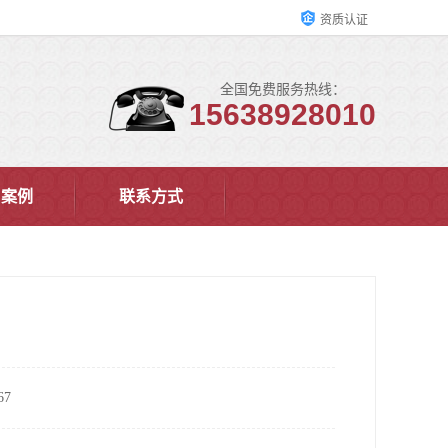
资质认证
全国免费服务热线：
15638928010
户案例
联系方式
7