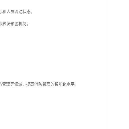
标和人员流动状态。
即触发预警机制。
防管理等领域，提高消防管理的智能化水平。