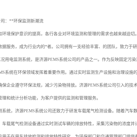
公司：**环保监测新潮流
和环境保护意识的提高，各行各业对环境监测和管理的需求也越来越迫切。
数据服务，成为行业内的*者。公司拥有一支经验丰富、的团队，致力于
即工况用电监测系统，是济源PEMS系统公司的产品之一。作为反映固定污
EMS系统在环保领域发挥着重要作用。通过实时监测生产设施和治理设施的
确保企业遵守环保法规，减少污染物排放。济源PEMS系统公司引入的技
管理和统计分析功能，为客户提供的监测和管理服务。
测系统，济源PEMS系统公司还致力于研发车载尾气检测设备。随着汽车
。车载尾气检测设备通过实时测试车辆的排放特性，采集污染物的浓度并
应用于在用车排放检测和排放特性研究，为环保部门和交通管理部门提供