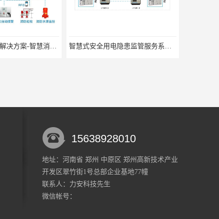
智慧式安全用电隐患监管服务系统_智慧用电设备
15638928010
地址：河南省 郑州 中原区 郑州高新技术产业
开发区翠竹街1号总部企业基地77幢
联系人：力安科技
先生
微信帐号：