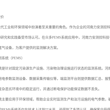
报价
在现代工业和环保领域中扮演着至关重要的角色。作为企业的河南力安测控
域的研究和实践备受市场认可。在众多PEMS系统应用中，河南力安测控科技
尾气设备，为客户提供的监测解决方案。
系统（PEMS）
统是针对固定污染源生产设施、污染物治理设施运行状态的监测系统。河南
用电参数监测设备、数据采集传输仪等，端监测平台则提供数据汇总、报
复杂恶劣环境中的稳定运行，并通过断电保护功能保证数据不丢失。
统主要应用于环保领域，帮助企业实时监测生产和治污设施的电气参数，
的PEMS系统不仅在技术上达到**水平，还得到了多项认证，确保客户获