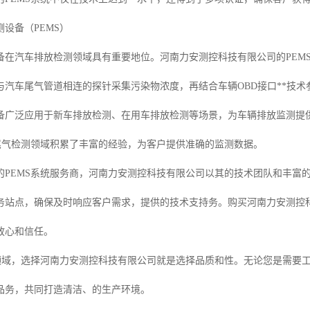
设备（PEMS）
备在汽车排放检测领域具有重要地位。河南力安测控科技有限公司的PEM
与汽车尾气管道相连的探针采集污染物浓度，再结合车辆OBD接口**技
备广泛应用于新车排放检测、在用车排放检测等场景，为车辆排放监测提
在尾气检测领域积累了丰富的经验，为客户提供准确的监测数据。
的PEMS系统服务商，河南力安测控科技有限公司以其的技术团队和丰富
务站点，确保及时响应客户需求，提供的技术支持务。购买河南力安测控科技
放心和信任。
的领域，选择河南力安测控科技有限公司就是选择品质和性。无论您是需要
品务，共同打造清洁、的生产环境。