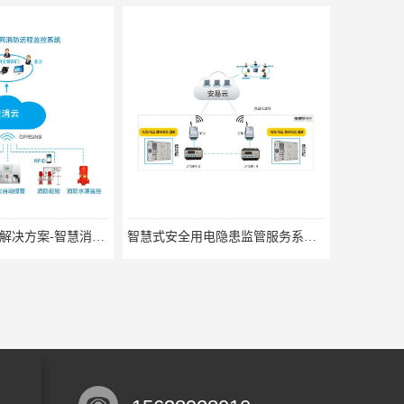
安消云智慧消防解决方案-智慧消防物联网解决方案
智慧式安全用电隐患监管服务系统_智慧用电设备