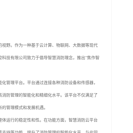
的视野。作为一种基于云计算、物联网、大数据等现代
控科技有限公司致力于倡导智慧消防理念，推出“焦作智
能化管理平台。平台通过连接各种消防设备和传感器，
高消防管理的智能化和精细化水平。该平台不仅满足了
新的管理模式和发展机遇。
整体运行的稳定性和性。在功能方面，智慧消防云平台
策支持等功能，提升了消防管理的智能化水平。与此同