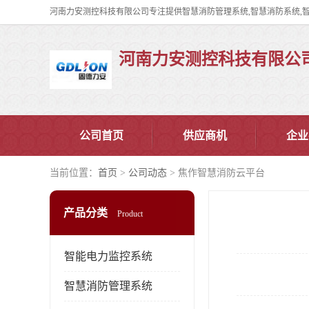
河南力安测控科技有限公
公司首页
供应商机
企业
当前位置：
首页
>
公司动态
> 焦作智慧消防云平台
产品分类
Product
智能电力监控系统
智慧消防管理系统