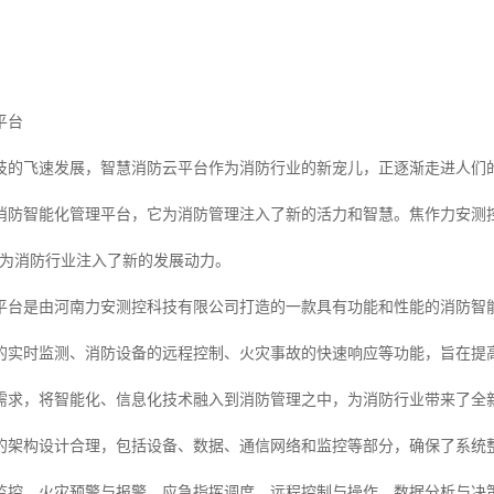
平台
技的飞速发展，智慧消防云平台作为消防行业的新宠儿，正逐渐走进人们
消防智能化管理平台，它为消防管理注入了新的活力和智慧。焦作力安测
，为消防行业注入了新的发展动力。
平台是由河南力安测控科技有限公司打造的一款具有功能和性能的消防智
的实时监测、消防设备的远程控制、火灾事故的快速响应等功能，旨在提
需求，将智能化、信息化技术融入到消防管理之中，为消防行业带来了全
的架构设计合理，包括设备、数据、通信网络和监控等部分，确保了系统
监控、火灾预警与报警、应急指挥调度、远程控制与操作、数据分析与决