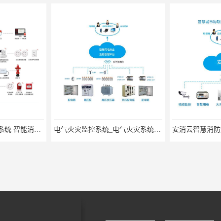
常州智慧消防物联网系统 智能消防物联网系统
电气火灾监控系统_电气火灾系统厂家