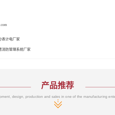
9.com
分表计电厂家
慧消防管理系统厂家
产品推荐
ment, design, production and sales in one of the manufacturing ent