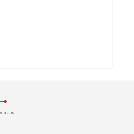
erprises