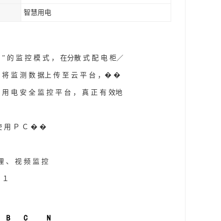
智慧用电
全 ” 的 监 控 模 式 ， 在分散 式 配 电 柜／
器 将 监 测 数 据上 传 至 云 平 台 ，� �
市 用 电 安 全 监 控 平 台 ， 真 正 有 效地
使 用 Ｐ Ｃ � �
理 、 视 频 监 控
 １