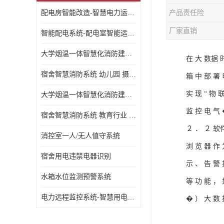
配电房智能改造-智慧电力运维云平台
产品责任险
厂家直销
智能配电系统-配电室智能运维监控系统-智能化配电系统平台厂家
大学烟温一体智慧化消防建设 大学校园 消防数字化
在 大 数据 时
宿舍智慧消防系统 幼儿园 摄像头升级
箱 中 部 署 
实 现 “ 物 
大学烟温一体智慧化消防建设 培训机构 数字化
监 控 电 气 
宿舍智慧消防系统 教育行业 摄像头升级
２ ． ２ 软件
消控室一人/无人值守系统
浏 览 器 作 
宿舍用电违禁电器识别
示 、 告 警 
水箱水位监测预警系统
等 功 能 ， 
电力远程监控系统-智慧用电安全监控管理系统
� ） 大 数 