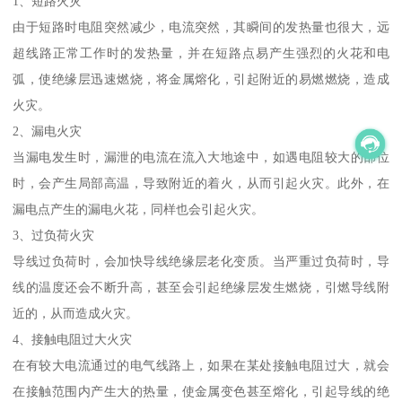
1、短路火灾
由于短路时电阻突然减少，电流突然，其瞬间的发热量也很大，远
超线路正常工作时的发热量，并在短路点易产生强烈的火花和电
弧，使绝缘层迅速燃烧，将金属熔化，引起附近的易燃燃烧，造成
火灾。
2、漏电火灾
当漏电发生时，漏泄的电流在流入大地途中，如遇电阻较大的部位
时，会产生局部高温，导致附近的着火，从而引起火灾。此外，在
漏电点产生的漏电火花，同样也会引起火灾。
3、过负荷火灾
导线过负荷时，会加快导线绝缘层老化变质。当严重过负荷时，导
线的温度还会不断升高，甚至会引起绝缘层发生燃烧，引燃导线附
近的，从而造成火灾。
4、接触电阻过大火灾
在有较大电流通过的电气线路上，如果在某处接触电阻过大，就会
在接触范围内产生大的热量，使金属变色甚至熔化，引起导线的绝