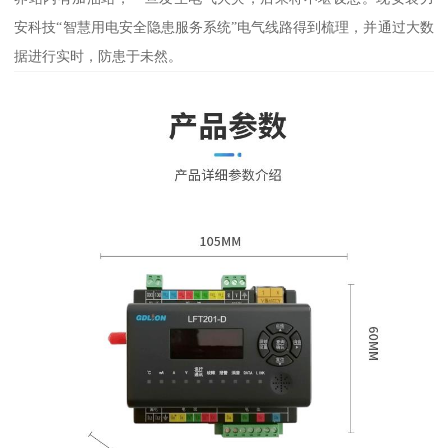
安科技“智慧用电安全隐患服务系统”电气线路得到梳理，并通过大数
据进行实时，防患于未然。