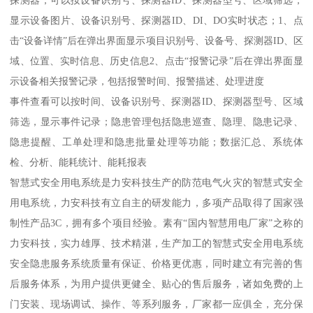
探测器；可以按设备识别号、探测器ID、探测器型号、区域筛选，
显示设备图片、设备识别号、探测器ID、DI、DO实时状态；1、点
击“设备详情”后在弹出界面显示项目识别号、设备号、探测器ID、区
域、位置、实时信息、历史信息2、点击“报警记录”后在弹出界面显
示设备相关报警记录，包括报警时间、报警描述、处理进度
事件查看可以按时间、设备识别号、探测器ID、探测器型号、区域
筛选，显示事件记录；隐患管理包括隐患巡查、隐理、隐患记录、
隐患提醒、工单处理和隐患批量处理等功能；数据汇总、系统体
检、分析、能耗统计、能耗报表
智慧式安全用电系统是力安科技生产的防范电气火灾的智慧式安全
用电系统，力安科技有立自主的研发能力，多项产品取得了国家强
制性产品3C，拥有多个项目经验。素有“国内智慧用电厂家”之称的
力安科技，实力雄厚、技术精湛，生产加工的智慧式安全用电系统
安全隐患服务系统质量有保证、价格更优惠，同时建立有完善的售
后服务体系，为用户提供更健全、贴心的售后服务，诸如免费的上
门安装、现场调试、操作、等系列服务，厂家都一应俱全，充分保