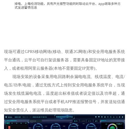
现场可通过GPRS移动网络(移动、联通2G网络)和安全用电服务系统
平台通讯，云平台可自行架设服务器，需要具备固定IP地址的宽带接
入，或者租用阿里云服务器(本地不需要固定IP宽带)。
现场安装的设备采集用电回路剩余漏电电流、线缆温度、电流/
电压/功率/电能，通过无线方式上传到安全用电服务系统平台，当现
场发生线缆漏电电流，温度超出标准值或者设定值以及功率超，通
过安全用电服务系统平台或者手机APP推送报警信号，并发送短信通
知安全责任人，派运维员处理现场隐患。