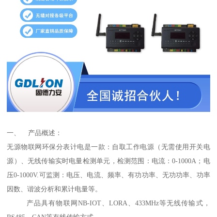
一、 产品概述：
无源物联网环保分表计电是一款：自取工作电源（无需使用开关电
源）、无线传输实时电量检测单元，检测范围：电流：0-1000A；电
压0-1000V.可监测：电压、电流、频率、有功功率、无功功率、功率
因数、谐波分析和累计电量等。
产品具有物联网NB-IOT、LORA、433MHz等无线传输式，
RS485、CAN等有线传输方式。