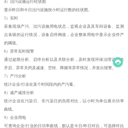
4）治污设施运行柱状图
显示昨日和今日治污设施按小时运行数的柱状图。
5）实时
采集现场产污、治污设施用电状态，监视企业及其车间设备、监测
点各级的运行情况，设备启停阀值，企业整体用电中显示企业停产
的阈值。
6）异常实时报警
通过超限分析、启停分析以及关联分析，及时发现环保治理设备未
开启、异常关闭及减速、空转、降频等异常情况，并发出报警。
7）产污分析
统计企业/行业在某个时间段内的产污量。
8）减产减排分析
统计企业在污染日、非污染日的负荷对比，以小时为单位展示功率
曲线。
9）企业用电
可查询企业/行业的日功率曲线，默认是今日/昨日对比，可选择对比