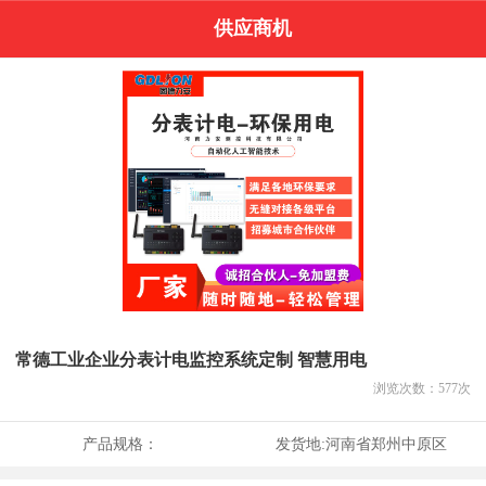
供应商机
常德工业企业分表计电监控系统定制 智慧用电
浏览次数：
577
次
产品规格：
发货地:
河南省郑州中原区