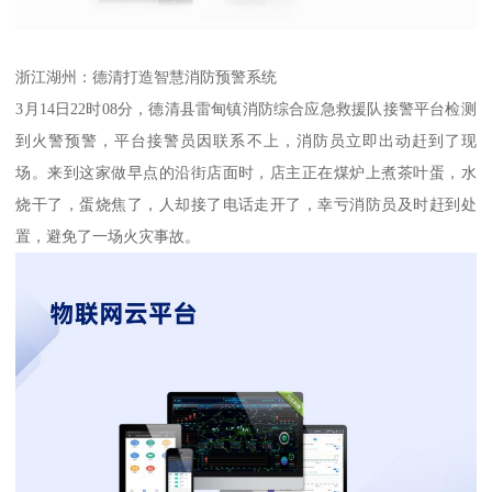
浙江湖州：德清打造智慧消防预警系统
3月14日22时08分，德清县雷甸镇消防综合应急救援队接警平台检测
到火警预警，平台接警员因联系不上，消防员立即出动赶到了现
场。来到这家做早点的沿街店面时，店主正在煤炉上煮茶叶蛋，水
烧干了，蛋烧焦了，人却接了电话走开了，幸亏消防员及时赶到处
置，避免了一场火灾事故。