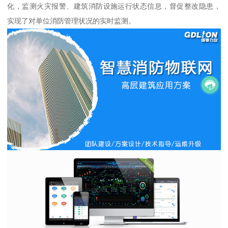
化，监测火灾报警、建筑消防设施运行状态信息，督促整改隐患，
实现了对单位消防管理状况的实时监测。