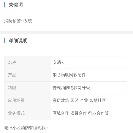
关键词
消防预警ai系统
详细说明
名称
安消云
产品
消防物联网软硬件
功能
传统消防物联网升级
应用场景
高层建筑 园区 企业 智慧社区
业务模式
区域合作 项目合作 行业合作等
老旧小区消防管理现状：