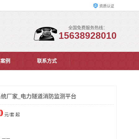
资质认证
全国免费服务热线：
15638928010
户案例
联系方式
统厂家_电力隧道消防监测平台
0
元/套 起