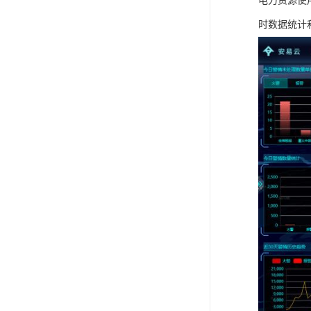
电力资源使
时数据统计