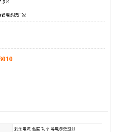
中原区
全管理系统厂家
8010
剩余电流 温度 功率 等电参数监测