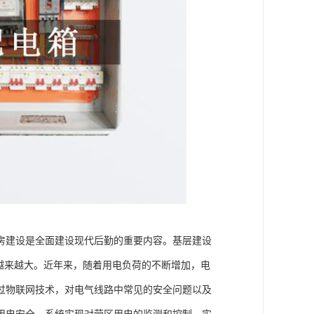
房建设是全面建设现代后勤的重要内容。基层建设
越来越大。近年来，随着用电负荷的不断增加，电
过物联网技术，对电气线路中常见的安全问题以及