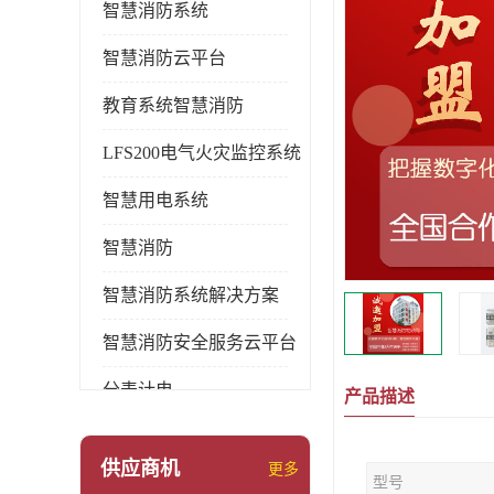
智慧消防系统
智慧消防云平台
教育系统智慧消防
LFS200电气火灾监控系统
智慧用电系统
智慧消防
智慧消防系统解决方案
智慧消防安全服务云平台
分表计电
产品描述
环保用电监管系统
供应商机
更多
型号
pems系统