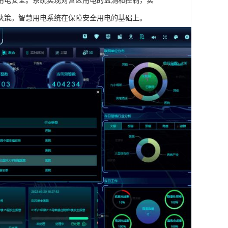
用电安全。系统实现对营区用电的监测和控制，实
决策。智慧用电系统在保障安全用电的基础上。