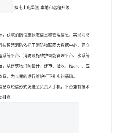
掉电上电监测 本地和远程升级
源，获取消防设施状态信息和管理信息，实现消防
科技智慧消防依托于消防物联网大数据中心，建立
程系统平台、消防设施维护智能管理平台、水系统
台，从建筑物消防设计、建审、验收、维护、、应
体系，为长期的运行维护打下扎实的基础。
信息以短信形式发送至负责人手机，平台兼有技术
助排查。