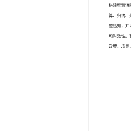
搭建智慧消
算、归纳、
速感知，并
和时效性。
政策、场景