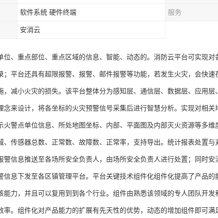
软件系统 硬件终端
服务
安消云
单位、重点部位、重点区域的信息、智能、动态的。消防云平台可实现对
录；平台还具有超限报警、报警、邮件报警等功能，若发生火灾，会快速
施，减小火灾的损失。该平台整体分为感知层、通信层、数据层、应用层
理念来设计，将各坐标的火灾预警信号采集后进行智慧分析。实现对相关
示火警点单位信息、所处地图坐标、内部、平面图及内部灭火资源等多维
域、传感器总数、正常数、故障数、正常率，支持导出。统计报表处置与
报警信息推送至各场所安全负责人，由场所安全负责人进行处置；同时安
警信息下发至各区镇管理平台。平台关键技术组件化组件化提高了产品的
该能力，并且可以复用到到各个行业。组件由熟悉该领域的专人团队开发
效率。组件化对产品能力的扩展有先天性的优势，动态的增加组件即可满