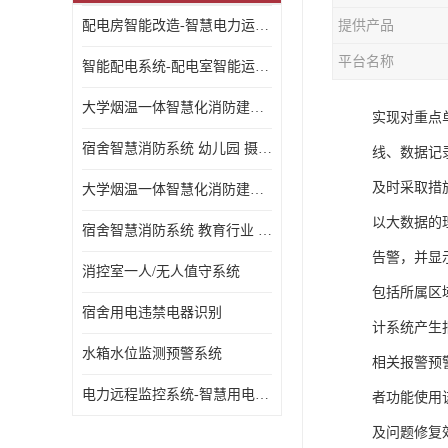
配电房智能改造-智慧电力运维云平台
提供产品
平台名称
智能配电系统-配电室智能运维监控系统-智能化配电系统平台厂家
大学烟温一体智慧化消防建设 大学校园 消防数字化
实现对重点
宿舍智慧消防系统 幼儿园 摄像头升级
线、数据记
及时采取措
大学烟温一体智慧化消防建设 培训机构 数字化
以大数据的
宿舍智慧消防系统 教育行业 摄像头升级
告警，并显
消控室一人/无人值守系统
包括所属区
宿舍用电违禁电器识别
计系统产生
水箱水位监测预警系统
相关报警预
电力远程监控系统-智慧用电安全监控管理系统
者功能使用
及问题修复