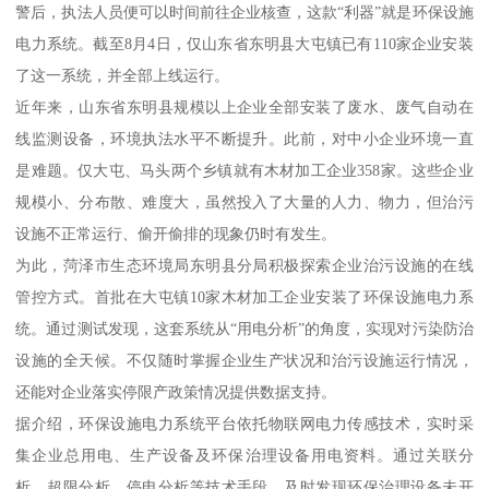
警后，执法人员便可以时间前往企业核查，这款“利器”就是环保设施
电力系统。截至8月4日，仅山东省东明县大屯镇已有110家企业安装
了这一系统，并全部上线运行。
近年来，山东省东明县规模以上企业全部安装了废水、废气自动在
线监测设备，环境执法水平不断提升。此前，对中小企业环境一直
是难题。仅大屯、马头两个乡镇就有木材加工企业358家。这些企业
规模小、分布散、难度大，虽然投入了大量的人力、物力，但治污
设施不正常运行、偷开偷排的现象仍时有发生。
为此，菏泽市生态环境局东明县分局积极探索企业治污设施的在线
管控方式。首批在大屯镇10家木材加工企业安装了环保设施电力系
统。通过测试发现，这套系统从“用电分析”的角度，实现对污染防治
设施的全天候。不仅随时掌握企业生产状况和治污设施运行情况，
还能对企业落实停限产政策情况提供数据支持。
据介绍，环保设施电力系统平台依托物联网电力传感技术，实时采
集企业总用电、生产设备及环保治理设备用电资料。通过关联分
析、超限分析、停电分析等技术手段，及时发现环保治理设备未开