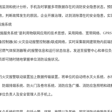
线监测和统计分析，手机及时掌握多项数据存在的消防安全隐患状态，预
数，判断故障发生的原因，企业开展治理，达到消除潜在的安全隐患，实现
防设施系统
设施服务系统”是利用物联网应用的技术思想，采用网络、宽带网络、GPR
备控制器(如:火灾自动报警控制器)联成网络，实时采集联网建筑物内前端
可燃气体探测器等)的报警信息和运行状态信息，发送至接警中心和单位
员即可随时随地掌握单位消防设施状况。
的火灾报警联动装置加上数据传输装置，将单位的自动喷水灭火系统、水
、防烟排烟系统、防火门及卷帘系统、消防应急广播、消防应急照明和疏
单位负责人及安全管理人员手机上。
各个系统的异常，包括火警、误报、故障以及其他，固定消防设施服务系