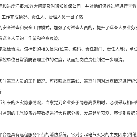
理和进度汇报;如遇大问题及时通知维保公司，并对他们保养过程进行查
划、工作完成情况、责任人、管理人员一目了然
的安全巡查和安全工作模式，加强了对巡查人员的，提升了巡查人员业务
看巡查人员的工作量和检查痕迹;
施巡检情况，该标识的相关信息(位置、编码、责任部门、责任人等)，单
掌控单位日常消防管理工作的进度，从而把岗位责任制进一步理清。
实时巡查人员的工作情况。可按照巡查路线、巡查时间对巡查情况进行统
析
近年来的火灾隐患情况，当察觉到企业处于隐患高发期时，必须采取相应
时监测的电气设备各项数据进行大数据分析，发展趋势预测，察觉到数据
。
平台是具有远程服务平台的消防系统，它对引起电气火灾的主要因素(线缆