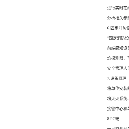
进行实时在
分析相关参
6.固定消
“固定消防
前端感知设
焰探测器、
安全管理人
7.设备原理
将单位安装
粉灭火系统
接警中心和
8.PC端
一旦监测到