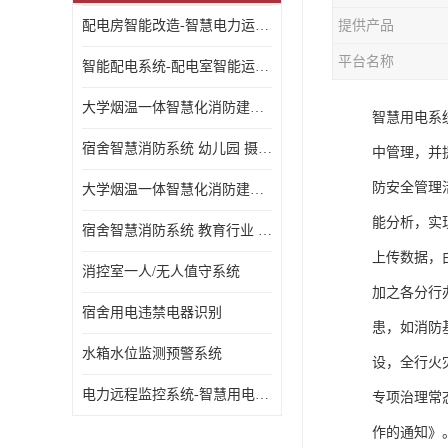
配电房智能改造-智慧电力运维云平台
提供产品
平台名称
智能配电系统-配电室智能运维监控系统-智能化配电系统平台厂家
大学烟温一体智慧化消防建设 大学校园 消防数字化
智慧用电系
宿舍智慧消防系统 幼儿园 摄像头升级
中管理，并
防安全管理
大学烟温一体智慧化消防建设 培训机构 数字化
能分析，实
宿舍智慧消防系统 教育行业 摄像头升级
上传数据，
消控室一人/无人值守系统
加之各分行
宿舍用电违禁电器识别
患，如消防
水箱水位监测预警系统
设，全行火
电力远程监控系统-智慧用电安全监控管理系统
专项治理常
作的通知》