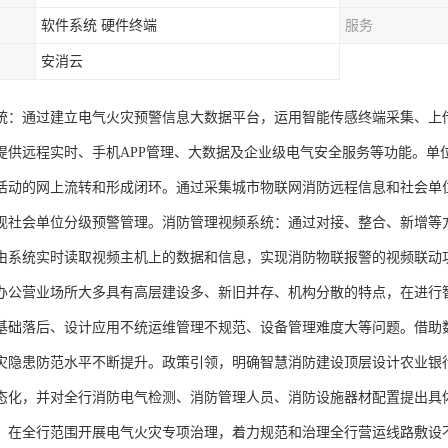
软件系统 硬件终端
服务
安消云
统：通过建立电气火灾预警信息大数据平台，运用智能传感终端采集、上
提供远程实时、手机APP管理、大数据及企业级电气安全服务等功能。单
活动的网上流转和形成闭环。通过采集城市物联网消防远程信息和社会单
现社会单位分级预警管理。消防管理视频系统：通过对接、整合、新增等
由系统实时读取视频主机上的数据和信息，实现消防物联报警的视频联动
办公营业场所大多具有高层建设多、新旧并存、机构分散的特点，在进行
基础落后、设计应用不统运维管理不规范、设备管理难度大等问题。借助
灾隐患防范水平不断提升。政策引领，明确智慧消防建设顶层设计农业银
态化，并对全行消防电气检测、消防管理人员、消防设施器材配置提出具体
。在全行范围开展电气火灾专项治理，着力规范和治理全行营运线路敷设不