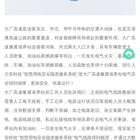
大广高速是连接东北、华北、华中与华南的交通大动脉，也是京港
澳高速公路的重要通道，对改善路网布局将起到重要作用。大广高
速豫冀省界站连接着河南、河北两大人口大省，具有车辆密度大、
人员密集、加油站易燃易爆等特点，一旦发生电气火灾，蔓延速度
快，车辆、加油站等易燃易爆、人员疏散也变得十分困难。现引入
力安科技“智慧用电安全隐患服务系统”使大广高速豫冀省界站电气安
全得到保障，更加安全、快速运行！
大广高速豫冀省界站的工作人员告诉我们，之前的电气线路数据得
需要人工每天巡检，手工记录，电器运行状况仅靠巡检人员大概预
测，没有数据支撑，判断不准确；加之线路老旧、灰尘集聚产生静
电、电器线路过载、私拉乱接电线等很容易引起电气火灾事故。省
界站内有加油站，一旦发生电气火灾，后果将不堪设想。现安装力
安科技“智慧用电安全隐患服务系统”电气线路得到梳理，并通过大数