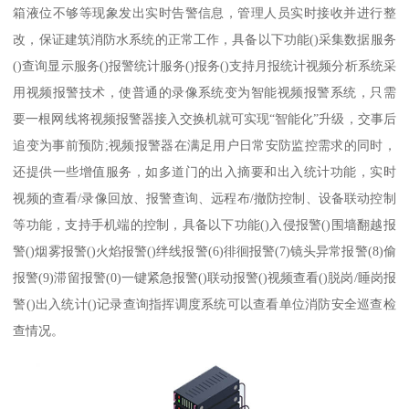
箱液位不够等现象发出实时告警信息，管理人员实时接收并进行整
改，保证建筑消防水系统的正常工作，具备以下功能()采集数据服务
()查询显示服务()报警统计服务()报务()支持月报统计视频分析系统采
用视频报警技术，使普通的录像系统变为智能视频报警系统，只需
要一根网线将视频报警器接入交换机就可实现“智能化”升级，交事后
追变为事前预防;视频报警器在满足用户日常安防监控需求的同时，
还提供一些增值服务，如多道门的出入摘要和出入统计功能，实时
视频的查看/录像回放、报警查询、远程布/撤防控制、设备联动控制
等功能，支持手机端的控制，具备以下功能()入侵报警()围墙翻越报
警()烟雾报警()火焰报警()绊线报警(6)徘徊报警(7)镜头异常报警(8)偷
报警(9)滞留报警(0)一键紧急报警()联动报警()视频查看()脱岗/睡岗报
警()出入统计()记录查询指挥调度系统可以查看单位消防安全巡查检
查情况。