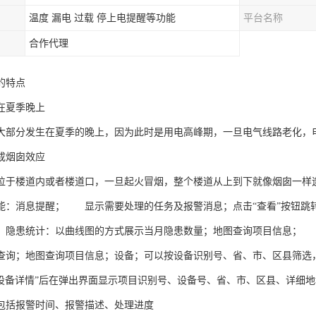
温度 漏电 过载 停上电提醒等功能
平台名称
合作代理
的特点
在夏季晚上
大部分发生在夏季的晚上，因为此时是用电高峰期，一旦电气线路老化，
成烟囱效应
位于楼道内或者楼道口，一旦起火冒烟，整个楼道从上到下就像烟囱一样
能：消息提醒； 显示需要处理的任务及报警消息；点击“查看”按钮跳
；隐患统计：以曲线图的方式展示当月隐患数量；地图查询项目信息；
查询；地图查询项目信息；设备；可以按设备识别号、省、市、区县筛选
“设备详情”后在弹出界面显示项目识别号、设备号、省、市、区县、详细地
包括报警时间、报警描述、处理进度