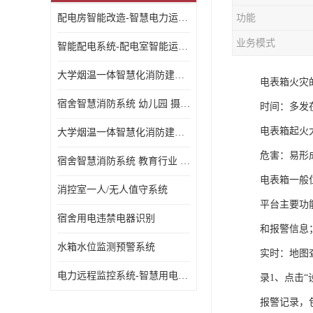
配电房智能改造-智慧电力运维云平台
功能
业务模式
智能配电系统-配电室智能运维监控系统-智能化配电系统平台厂家
大学烟温一体智慧化消防建设 大学校园 消防数字化
电表箱火灾
宿舍智慧消防系统 幼儿园 摄像头升级
时间：多发
电表箱起火
大学烟温一体智慧化消防建设 培训机构 数字化
危害：易形
宿舍智慧消防系统 教育行业 摄像头升级
电表箱一般
消控室一人/无人值守系统
平台主要功
宿舍用电违禁电器识别
和报警信息
水箱水位监测预警系统
实时：地图
电力远程监控系统-智慧用电安全监控管理系统
录1、点击
报警记录，