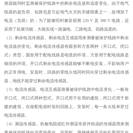
测器能同时监测被保护线路中的剩余电流值和温度变化。由于电气
线路的超负荷、短路也是引起电气火灾的关键因素之一，故增加了
电流（负荷）的；为了能够同时兼容探测 220 V 及 380 V 电路，还
采用了拓展功能，大能实现一路漏电、三路电流、四路温度的。
（2）剩余电流传感器。剩余电流互感器用来测量被保护线路中剩余
电流值的变化。剩余电流传感器有圆形和方形两种（开口式、闭口
式）类型，圆形用于配电线路是电缆的环境，方形用于配电线路是
铜排的环境。开口式剩余电流传感器能够不断电安装，不影响用户
的正常用电。安装时，回路的零线火线同时同向穿过剩余电流传感
器，地线不能穿过剩余电流传感器。
（3）电流传感器。电流互感器测量被保护线路中电流变化，一般有
开口式、闭口式两种型式。开口式用于在用的建筑；闭口式用于新
建的建筑，在做配电箱时装到回路上。安装时，每一条火线单穿过
电流传感器。
（4）测温传感器。热敏电阻或红外测温等原件组成的传感器用来测
量被保护线路中温度的变化。安装时，用绝缘耐高温的扎带固定在