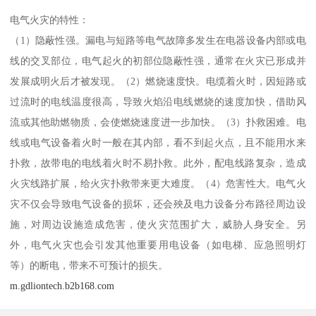
电气火灾的特性：
（1）隐蔽性强。漏电与短路等电气故障多发生在电器设备内部或电
线的交叉部位，电气起火的初部位隐蔽性强，通常在火灾已形成并
发展成明火后才被发现。（2）燃烧速度快。电缆着火时，因短路或
过流时的电线温度很高，导致火焰沿电线燃烧的速度加快，借助风
流或其他助燃物质，会使燃烧速度进一步加快。（3）扑救困难。电
线或电气设备着火时一般在其内部，看不到起火点，且不能用水来
扑救，故带电的电线着火时不易扑救。此外，配电线路复杂，造成
火灾线路扩展，给火灾扑救带来更大难度。（4）危害性大。电气火
灾不仅会导致电气设备的损坏，还会殃及电力设备分布路径周边设
施，对周边设施造成危害，使火灾范围扩大，威胁人身安全。另
外，电气火灾也会引发其他重要用电设备（如电梯、应急照明灯
等）的断电，带来不可预计的损失。
m.gdliontech.b2b168.com