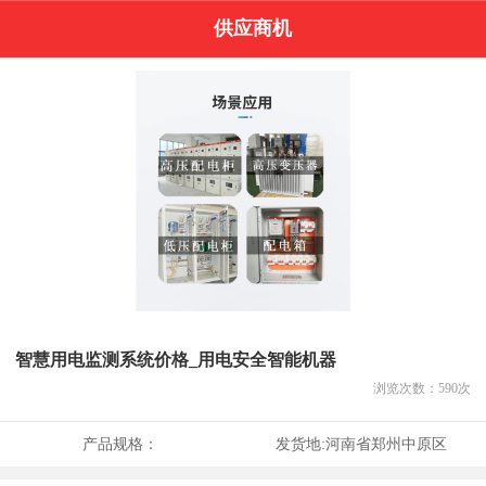
供应商机
智慧用电监测系统价格_用电安全智能机器
浏览次数：
590
次
产品规格：
发货地:
河南省郑州中原区