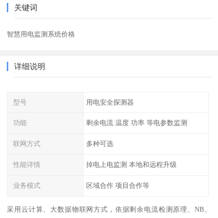
关键词
智慧用电监测系统价格
详细说明
型号
用电安全探测器
功能
剩余电流 温度 功率 等电参数监测
联网方式
多种可选
性能详情
掉电上电监测 本地和远程升级
业务模式
区域合作 项目合作等
采用云计算、大数据物联网方式，依据剩余电流检测原理、NB、