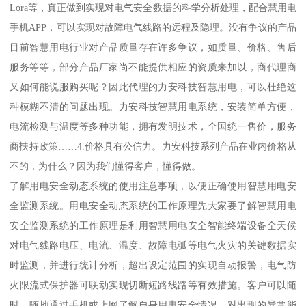
Lora等，真正做到实现对电气安全数据的科学分析处理，配合慧用电
手机APP，可以实现对故障电气线路的远程及隐理。没有争议的产品
目前智慧用电行业对产品质量存在许多争议，如质量、价格、售后
服务等等，部分产品厂家尚不能提供相应的资质来加以，商代理商
又如何能说服购买呢？因此代理的力安科技智慧用电，可以杜绝这
种模糊不清的问题出现。力安科技智慧用电系统，安装简单方便，
电流检测与温度等多种功能，拥有发明技术，全国统一售价，服务
商扶持政策……4.价格具有公信力。力安科技系列产品在业内价格从
不的，为什么？因为我们懂得客户，懂得做。
了解用电安全动态系统的使用注意事项，以便正确使用智慧用电安
全监测系统。用电安全动态系统的工作原理先大家要了解智慧用电
安全监测系统的工作原理是利用智慧用电安全智能终端设备全天候
对电气线路电压、电流、温度、故障电弧等电气火灾的关键数据实
时监测，并进行统计分析，超出设定范围的实现自动报警，电气防
火限流式保护器可联动实现切断短路线路等有效措施。客户可以随
时、随地通过手机或上网了解自身用电安全情况，对出现的异常能