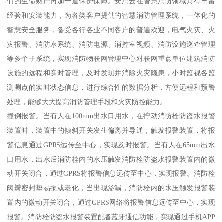
们的生命财产再加一道保护保障。安消云在智慧消防领域具有丰富
经验和安装能力，为各类客户提供的智慧消防管理系统，一体化的
智慧安全服务，备受各行各业不同客户的普遍欢迎，电气火灾、火
灾报警、消防水系统、消防电源、消控室视频、消防设施巡查管理
等多个子系统，实现消防物联网管理中心对联网重点单位建筑消防
设施的远程和实时管理，及时发现并消除火灾隐患，小时监视各监
测测点的实时状态信息，进行综合性的数据分析，方便远程和预警
处理，能够大大提高消防管理手段和火灾防控能力。
撞倒报警。当有人在100mm出水口用水，在拧动消防栓防盗水报警
装置时，装置中的倾斜开关发生偏离并导通，触发报警装置，将报
警信息通过GPRS远传至中心，实现及时报警。当有人在65mm出水
口用水，出水后消防栓内的水压触发消防栓防盗水报警装置内的微
动开关闭合，通过GPRS将报警信息远传至中心，实现报警。消防栓
阀瓣密封垫易损或老化，当出现渗漏，消防栓内的水压触发报警装
置内的微动开关闭合，通过GPRS网络将报警信息远传至中心，实现
报警。消防栓防盗水报警装置配备蓝牙通信功能，实现通过手机APP