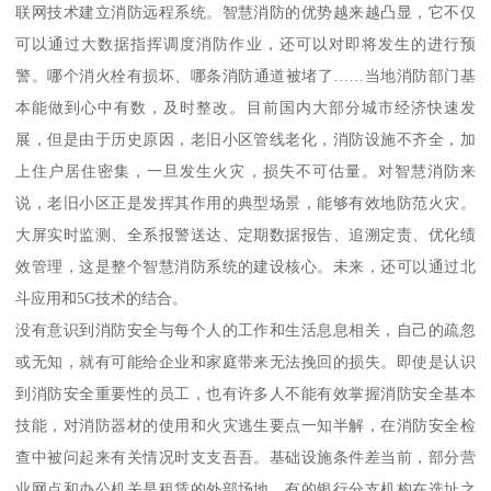
联网技术建立消防远程系统。智慧消防的优势越来越凸显，它不仅
可以通过大数据指挥调度消防作业，还可以对即将发生的进行预
警。哪个消火栓有损坏、哪条消防通道被堵了……当地消防部门基
本能做到心中有数，及时整改。目前国内大部分城市经济快速发
展，但是由于历史原因，老旧小区管线老化，消防设施不齐全，加
上住户居住密集，一旦发生火灾，损失不可估量。对智慧消防来
说，老旧小区正是发挥其作用的典型场景，能够有效地防范火灾。
大屏实时监测、全系报警送达、定期数据报告、追溯定责、优化绩
效管理，这是整个智慧消防系统的建设核心。未来，还可以通过北
斗应用和5G技术的结合。
没有意识到消防安全与每个人的工作和生活息息相关，自己的疏忽
或无知，就有可能给企业和家庭带来无法挽回的损失。即使是认识
到消防安全重要性的员工，也有许多人不能有效掌握消防安全基本
技能，对消防器材的使用和火灾逃生要点一知半解，在消防安全检
查中被问起来有关情况时支支吾吾。基础设施条件差当前，部分营
业网点和办公机关是租赁的外部场地。有的银行分支机构在选址之