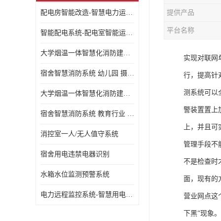
配电房智能改造-智慧电力运维云平台
提供产品
平台名称
智能配电系统-配电室智能运维监控系统-智能化配电系统平台厂家
大学烟温一体智慧化消防建设 大学校园 消防数字化
实现对联网
宿舍智慧消防系统 幼儿园 摄像头升级
行，提高针
测系统可以
大学烟温一体智慧化消防建设 培训机构 数字化
警装置置上
宿舍智慧消防系统 教育行业 摄像头升级
上，并且可
消控室一人/无人值守系统
管理手段不
宿舍用电违禁电器识别
不是检查时
水箱水位监测预警系统
面，现有的
电力远程监控系统-智慧用电安全监控管理系统
营业网点这
下黑”现象