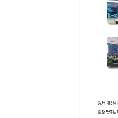
提升消防科
后整改评估