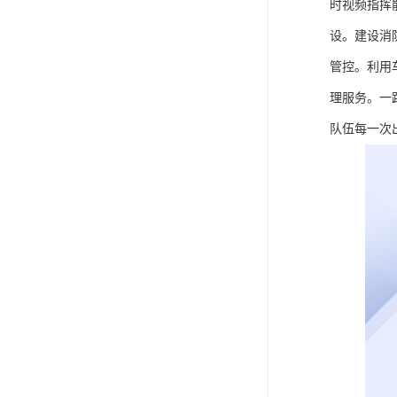
时视频指挥
设。建设消
管控。利用
理服务。一
队伍每一次