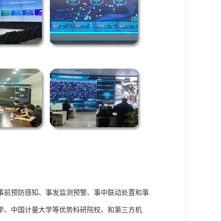
事前预防感知、事发监测预警、事中联动处置和事
学、中国计量大学等优势科研院校、和第三方机