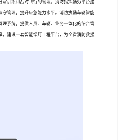
日常训练和战时飞行的管理。消防指挥勤务平台建
值守管理，提升应急能力水平。消防执勤车辆智能
管理系统，提供人员、车辆、业务一体化的综合管
享，建设一套智能绿灯工程平台，为全省消防救援