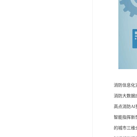
消防信息化
消防大数据
高点消防A
智能指挥新
的城市三维