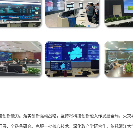
技创新能力。落实创新驱动战略，坚持将科技创新融入作发展全局，火灾
开展、全链条研究，克服一批核心技术。深化政产学研合作，依托浙江大