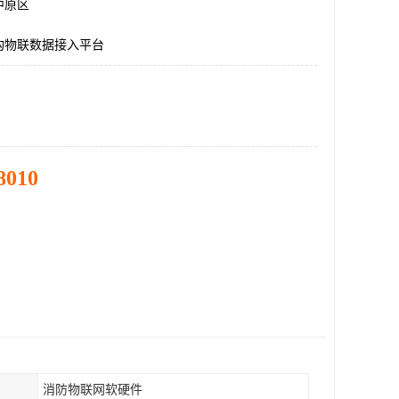
中原区
构物联数据接入平台
8010
消防物联网软硬件