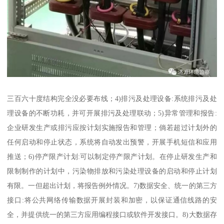
三百六十度结构完全没必要布线；4)排污及处理设备:系统排污及处
理设备的不断功耗，并可开展排污及处理联动；5)异常管理和报告:
企业研发生产或排污应按计划实施报告和管理；倘若超过计划外的
任何启动和停止状态，系统将自动发出预警，开展手机短信和应用
推送；6)停产限产计划:可以制定停产限产计划。在停止研发生产和
限制制作的计划中，污染物排放和污染处理设备的启动和停止计划
有限。一但超出计划，将报告例外情况。7)数据安全、统一的第三方
接口:将公共网络传输数据开展封装和加密，以保证通信线路的安
全，并提供统一的第三方应用编程接口或软件开发接口。8)大数据存