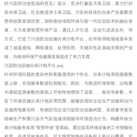
好污染防治攻坚战的意见》提出：坚决打赢蓝天保卫战，着力打好
碧水保卫战，扎实推进净土保卫战。力安科技依托自身产业集聚优
势和创新资源优势，加快推动传统环保与新一代信息技术的融合发
展，大力发展智慧环保产业，通过人才引进、企业引进及合作、等
方式，打造了污染防治设施分表计电平台，在环保用电领域基本形
成了涵盖感知、网络通信、处理应用、关键共性及基础支撑的产业
链，为推动环保产业健康发展提供了有力支撑。
污染防治设施分表计电平台.png
针对环境问题的复杂性和客服需求的个性化，分表计电系统随着数
据上移，实现服务数据化智能化。因此，为推进环保智能，以电量
为基础监测参数的基础上开创性地增加了温度、、振动等参数，丰
富了环保设施分表计电应用范围，能够实现对企业生产设施和治污
设施用电量实时，有效防范企业污染防治设施闲置、未按要求落实
错峰生产和重污染天气应急减排措施等环境违法行为。构建环保分
表计电服务体系“智慧环保”是基础。通过提高环保设备的工作智能化
程度，促进其效率提高，可大限度地降低设备投入和运行费用，实