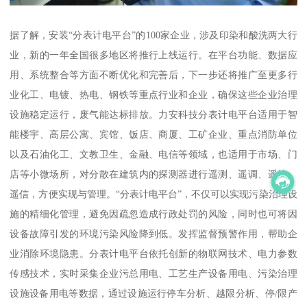
据了解，安装“分表计电平台”的100家企业，涉及印染和酸洗两大行
业，新的一年全国很多地区将推行上线运行。在平台功能、数据应
用、系统整合等方面不断优化和完善后，下一步还将推广至更多行
业化工、电镀、热电、钢铁等重点行业和企业，确保这些企业治理
设施稳定运行，废气能达标排放。力安科技分表计电平台适用于智
能楼宇、高层公寓、宾馆、饭店、商厦、工矿企业、重点消防单位
以及石油化工、文教卫生、金融、电信等领域，也适用于市场、门
店等小微场所，对分散在建筑内的探测器进行遥测、遥调、遥控、
遥信，方便实现与管理。“分表计电平台”，不仅可以实现污染治理设
施的精细化管理，避免因疏忽造成行政处罚的风险，同时也可将因
设备故障引发的环境污染风险降到低。发挥监督预警作用，帮助企
业消除环境隐患。分表计电平台依托创新的物联网技术、电力参数
传感技术，实时采集企业污总用电、工艺生产设备用电、污染治理
设施设备用电等数据，通过设施运行停车分析、越限分析、停/限产