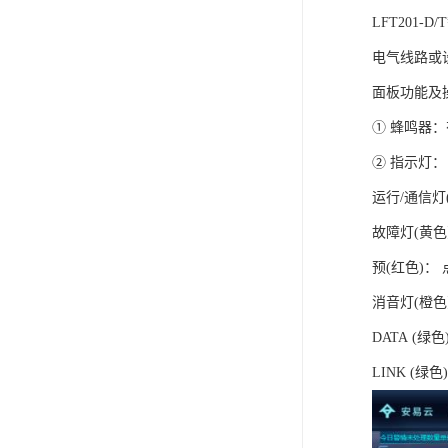
LFT20
电气线路或
面板功能及
① 蜂鸣器
② 指示灯：
运行/通信
故障灯(黄
预(红色)
消音灯(橙
DATA (
LINK (绿