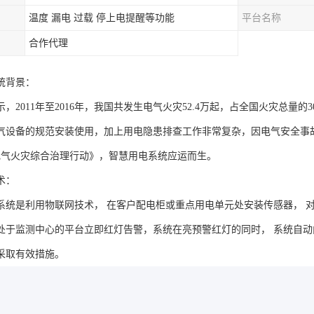
温度 漏电 过载 停上电提醒等功能
平台名称
合作代理
统背景：
，2011年至2016年，我国共发生电气火灾52.4万起，占全国火灾总量
气设备的规范安装使用，加上用电隐患排查工作非常复杂，因电气安全事
电气火灾综合治理行动》，智慧用电系统应运而生。
术：
系统是利用物联网技术， 在客户配电柜或重点用电单元处安装传感器， 
处于监测中心的平台立即红灯告警，系统在亮预警红灯的同时， 系统自
采取有效措施。