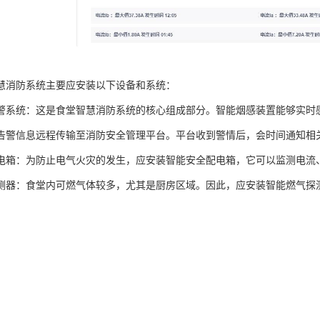
慧消防系统主要应安装以下设备和系统：
警系统：这是食堂智慧消防系统的核心组成部分。智能烟感装置能够实时
告警信息远程传输至消防安全管理平台。平台收到警情后，会时间通知相
电箱：为防止电气火灾的发生，应安装智能安全配电箱，它可以监测电流
测器：食堂内可燃气体较多，尤其是厨房区域。因此，应安装智能燃气探
，从而防止燃气泄漏引发火灾。
像机：这些设备能够实时监测并识别火焰，有效实现厨房火灾的监测，及
示灯：在紧急情况下，智能疏散指示灯可以指引人员安全疏散，确保在火
管系统：通过对楼层配电箱、终端配电箱实现漏电、温度、过载等参数的
，解决电气火灾隐患。