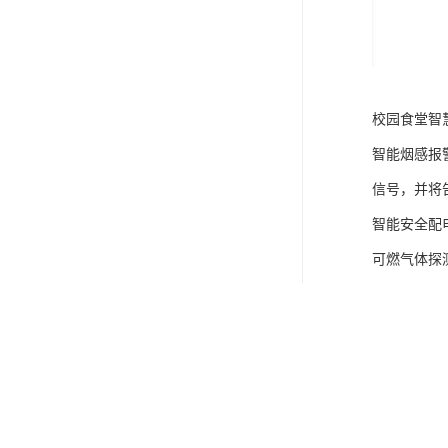
校园食堂智
智能烟感报
信号，并将
智能安全配
可燃气体探
速切断阀门
火焰识别摄
智能疏散指
智慧用电监
气设备安全