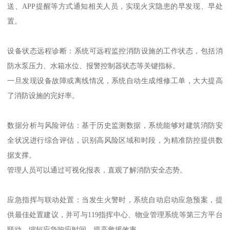
送、APP提醒等方式通知相关人员，实现火灾隐患的早发现、早处
置。
设备状态远程诊断：系统可远程监控消防设施的工作状态，包括消
防水泵压力、水箱水位、报警控制器状态等关键指标。
一旦发现设备故障或离线情况，系统自动生成维修工单，大大提高
了消防设施的完好率。
数据分析与风险评估：基于历史监测数据，系统能够对建筑消防安
全状况进行综合评估，识别高风险区域和时段，为精准防控提供数
据支撑。
管理人员可以通过可视化报表，直观了解消防安全态势。
应急指挥与联动处置：当发生火警时，系统自动启动应急预案，提
供最佳处置建议，并可与119指挥中心、物业管理系统等第三方平台
联动，缩短应急响应时间，提高救援效率。